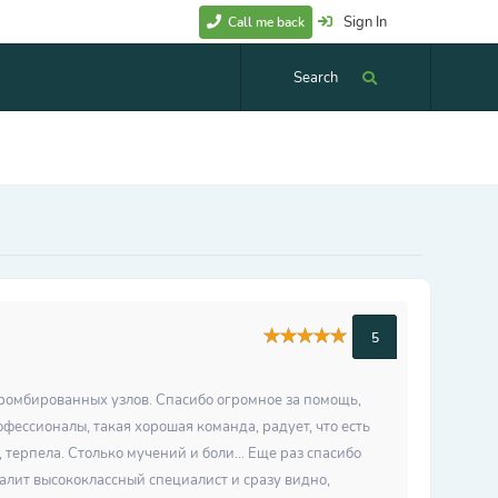
Sign In
Call me back
Search
5
ромбированных узлов. Спасибо огромное за помощь,
фессионалы, такая хорошая команда, радует, что есть
, терпела. Столько мучений и боли... Еще раз спасибо
ит высококлассный специалист и сразу видно,