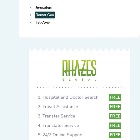
Jerusalem
Ramat Gan
Tel-Aviv
Hospital and Doctor Search
FREE
Travel Assistance
FREE
Transfer Service
FREE
Translator Service
FREE
24/7 Online Support
FREE