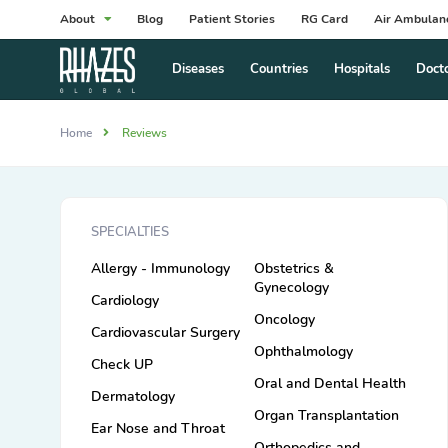
About
Blog
Patient Stories
RG Card
Air Ambulan
Diseases
Countries
Hospitals
Doct
Home
Reviews
SPECIALTIES
Allergy - Immunology
Obstetrics &
Gynecology
Cardiology
Oncology
Cardiovascular Surgery
Ophthalmology
Check UP
Oral and Dental Health
Dermatology
Organ Transplantation
Ear Nose and Throat
Orthopedics and