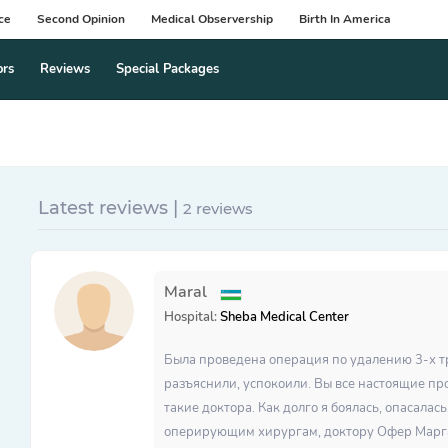
ce
Second Opinion
Medical Observership
Birth In America
ors
Reviews
Special Packages
Latest reviews |
2 reviews
Maral
Hospital:
Sheba Medical Center
Была проведена операция по удалению 3-х т
разъяснили, успокоили. Вы все настоящие про
такие доктора. Как долго я боялась, опасалась
оперирующим хирургам, доктору Офер Маргал