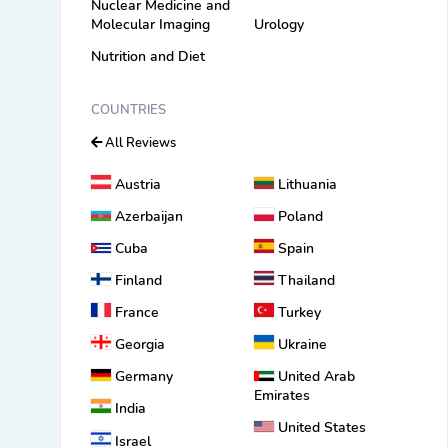
Nuclear Medicine and
Molecular Imaging
Urology
Nutrition and Diet
COUNTRIES
All Reviews
Austria
Lithuania
Azerbaijan
Poland
Cuba
Spain
Finland
Thailand
France
Turkey
Georgia
Ukraine
Germany
United Arab
Emirates
India
United States
Israel