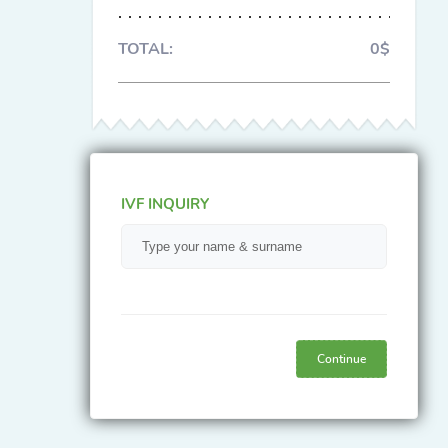
TOTAL:
0$
IVF INQUIRY
Continue