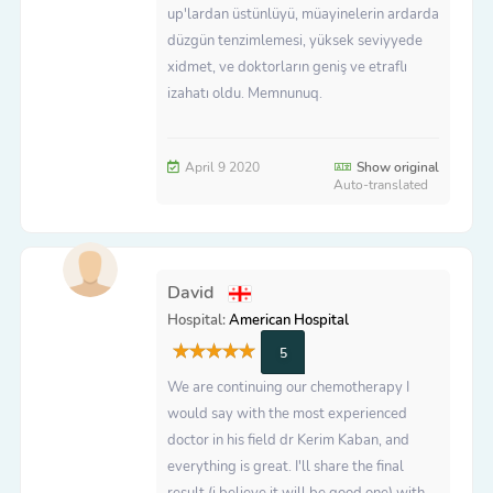
up'lardan üstünlüyü, müayinelerin ardarda
düzgün tenzimlemesi, yüksek seviyyede
xidmet, ve doktorların geniş ve etraflı
izahatı oldu. Memnunuq.
April 9 2020
Show original
Auto-translated
David
Hospital:
American Hospital
5
We are continuing our chemotherapy I
would say with the most experienced
doctor in his field dr Kerim Kaban, and
everything is great. I'll share the final
result (i believe it will be good one) with