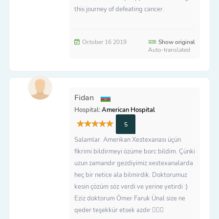
this journey of defeating cancer.
October 16 2019
Show original
Auto-translated
Fidan
Hospital:
American Hospital
5
Salamlar. Amerikan Xestexanası üçün
fikrimi bildirmeyi özüme borc bildim. Çünki
uzun zamandır gezdiyimiz xestexanalarda
heç bir netice ala bilmirdik. Doktorumuz
kesin çözüm söz verdi ve yerine yetirdi :)
Eziz doktorum Ömer Faruk Ünal size ne
qeder teşekkür etsek azdır 🙇🏻‍♀️