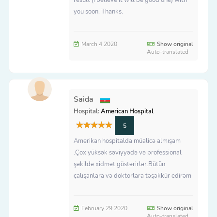
you soon. Thanks.
March 4 2020
Show original
Auto-translated
Saida
Hospital:
American Hospital
5
Amerikan hospitalda müalicə almışam
.Çox yüksək səviyyədə və professional
şəkildə xidmət göstərirlər.Bütün
çalışanlara və doktorlara təşəkkür edirəm
February 29 2020
Show original
Auto-translated