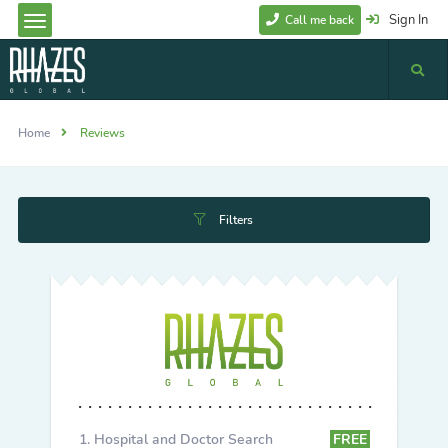
Sign In
Call me back
Home
Reviews
Filters
Hospital and Doctor Search
FREE