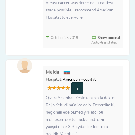
breast cancer was detected at earliest
stage possible, I recommend American
Hospital to everyone.
October 23 2019
Show original
Auto-translated
Maida
Hospital:
American Hospital
5
Qızımı Amerikan Xestexanasında doktor
Rejin Kebudi müalice edib. Deyerdim ki,
heç kimin ede bilmediyini etdi bu
möhteşem doktor. Şükür indi qızım
yaxşıdır, her 3-6 aydan bir kontrola
gedirik. Var olun :)