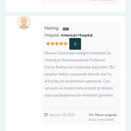
Namig
Hospital:
American Hospital
5
Rhazes Globaldan aldığım meslehet ile
Amerikan Xestexanasında Professor
Derya Balbay ile müaliceye başladım. Bu
peşekar hekim sayesinde demek olar ki,
artıq heç bir problemim qalmayıb. Çox
razıyam ve menim kimi prostat problemi
olan qardaşlarıma da meslehet görürem.
January 16 2020
Show original
Auto-translated