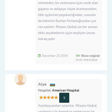
xidmetden, bir xestexana üçün vacib olan
gigiena ve seliqeye riayet olunmasından,
tibb işçilerinin peşekarlığından, xüsusile
de hekimim Burhan Ferhanoğlundan çox
razı qaldım. Rhazes Global ise her zaman
tibbi seyahetlerim üçün seçdiyim ünvan
olaraq qalır.
December 23 2019
Show original
Auto-translated
Alya
Hospital:
American Hospital
5
Azerbaycandan salamlar. Rhazes Global
vasiteciliyi ile Amerikan xestexanasi ile