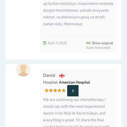
up'lardan üstünlüyü, müayinelerin ardarda
düzgün tenzimlemesi, yüksek seviyyede
xidmet, ve doktorların geniş ve etraflı
izahatı oldu. Memnunuq.
April 9 2020
Show original
Auto-translated
David
Hospital:
American Hospital
5
We are continuing our chemotherapy I
would say with the most experienced
doctor in his field dr Kerim Kaban, and
everything is great. I'll share the final
result (i believe it will be good one) with