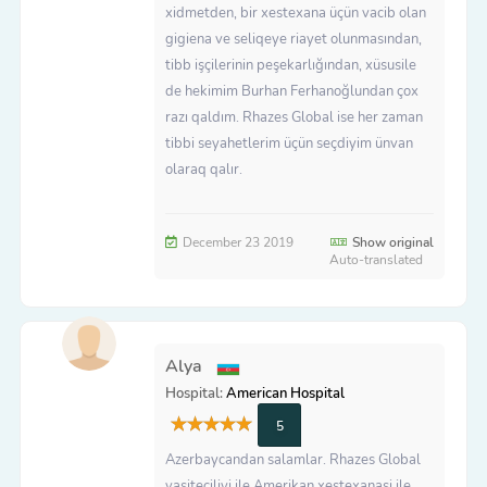
xidmetden, bir xestexana üçün vacib olan
gigiena ve seliqeye riayet olunmasından,
tibb işçilerinin peşekarlığından, xüsusile
de hekimim Burhan Ferhanoğlundan çox
razı qaldım. Rhazes Global ise her zaman
tibbi seyahetlerim üçün seçdiyim ünvan
olaraq qalır.
December 23 2019
Show original
Auto-translated
Alya
Hospital:
American Hospital
5
Azerbaycandan salamlar. Rhazes Global
vasiteciliyi ile Amerikan xestexanasi ile