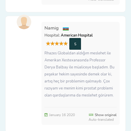
Namig
Hospital:
American Hospital
5
Rhazes Globaldan aldığım meslehet ile
Amerikan Xestexanasında Professor
Derya Balbay ile müaliceye başladım. Bu
peşekar hekim sayesinde demek olar ki,
artıq heç bir problemim qalmayıb. Çox
razıyam ve menim kimi prostat problemi
olan qardaşlarıma da meslehet görürem.
January 16 2020
Show original
Auto-translated