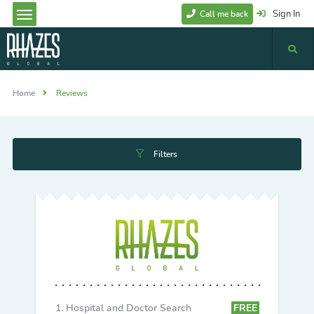
Sign In
Call me back
Home
Reviews
Filters
Hospital and Doctor Search
FREE