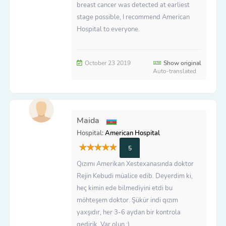
breast cancer was detected at earliest
stage possible, I recommend American
Hospital to everyone.
October 23 2019
Show original
Auto-translated
Maida
Hospital:
American Hospital
5
Qızımı Amerikan Xestexanasında doktor
Rejin Kebudi müalice edib. Deyerdim ki,
heç kimin ede bilmediyini etdi bu
möhteşem doktor. Şükür indi qızım
yaxşıdır, her 3-6 aydan bir kontrola
gedirik. Var olun :)