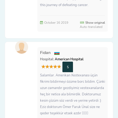
this journey of defeating cancer.
October 16 2019
Show original
Auto-translated
Fidan
Hospital:
American Hospital
5
Salamlar. Amerikan Xestexanası üçün
fikrimi bildirmeyi özüme borc bildim. Çünki
uzun zamandır gezdiyimiz xestexanalarda
heç bir netice ala bilmirdik. Doktorumuz
kesin çözüm söz verdi ve yerine yetirdi :)
Eziz doktorum Ömer Faruk Ünal size ne
qeder teşekkür etsek azdır 🙇🏻‍♀️