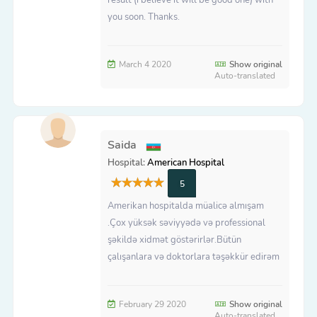
you soon. Thanks.
March 4 2020
Show original
Auto-translated
Saida
Hospital:
American Hospital
5
Amerikan hospitalda müalicə almışam
.Çox yüksək səviyyədə və professional
şəkildə xidmət göstərirlər.Bütün
çalışanlara və doktorlara təşəkkür edirəm
February 29 2020
Show original
Auto-translated