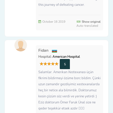
this journey of defeating cancer.
October 16 2019
Show original
Auto-translated
Fidan
Hospital:
American Hospital
5
Salamlar. Amerikan Xestexanası üçün
fikrimi bildirmeyi özüme borc bildim. Çünki
uzun zamandır gezdiyimiz xestexanalarda
heç bir netice ala bilmirdik. Doktorumuz
kesin çözüm söz verdi ve yerine yetirdi :)
Eziz doktorum Ömer Faruk Ünal size ne
qeder teşekkür etsek azdır 🙇🏻‍♀️