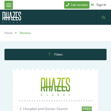
Sign In
Call me back
Home
Reviews
Filters
Hospital and Doctor Search
FREE