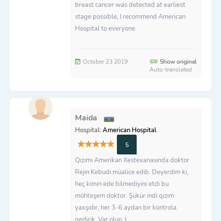
breast cancer was detected at earliest
stage possible, I recommend American
Hospital to everyone.
October 23 2019
Show original
Auto-translated
Maida
Hospital:
American Hospital
5
Qızımı Amerikan Xestexanasında doktor
Rejin Kebudi müalice edib. Deyerdim ki,
heç kimin ede bilmediyini etdi bu
möhteşem doktor. Şükür indi qızım
yaxşıdır, her 3-6 aydan bir kontrola
gedirik. Var olun :)