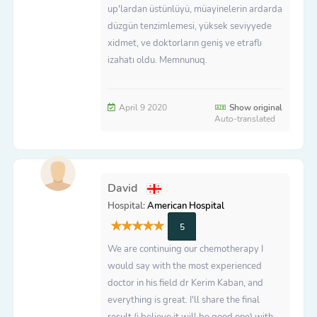
up'lardan üstünlüyü, müayinelerin ardarda
düzgün tenzimlemesi, yüksek seviyyede
xidmet, ve doktorların geniş ve etraflı
izahatı oldu. Memnunuq.
April 9 2020
Show original
Auto-translated
David
Hospital:
American Hospital
5
We are continuing our chemotherapy I
would say with the most experienced
doctor in his field dr Kerim Kaban, and
everything is great. I'll share the final
result (i believe it will be good one) with