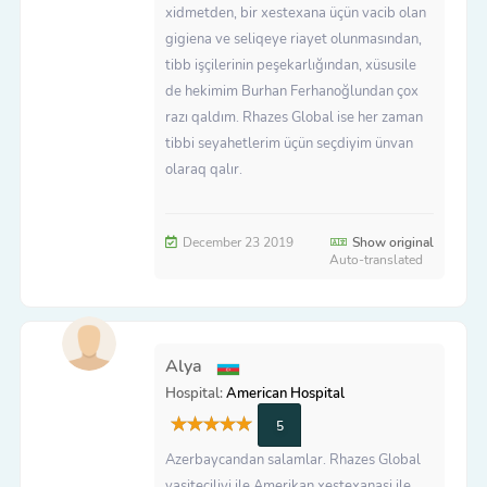
xidmetden, bir xestexana üçün vacib olan
gigiena ve seliqeye riayet olunmasından,
tibb işçilerinin peşekarlığından, xüsusile
de hekimim Burhan Ferhanoğlundan çox
razı qaldım. Rhazes Global ise her zaman
tibbi seyahetlerim üçün seçdiyim ünvan
olaraq qalır.
December 23 2019
Show original
Auto-translated
Alya
Hospital:
American Hospital
5
Azerbaycandan salamlar. Rhazes Global
vasiteciliyi ile Amerikan xestexanasi ile