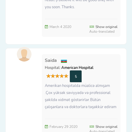
you soon. Thanks.
March 4 2020
Show original
Auto-translated
Saida
Hospital:
American Hospital
5
Amerikan hospitalda müalicə almışam
.Çox yüksək səviyyədə və professional
şəkildə xidmət göstərirlər.Bütün
çalışanlara və doktorlara təşəkkür edirəm
February 29 2020
Show original
Auto-translated