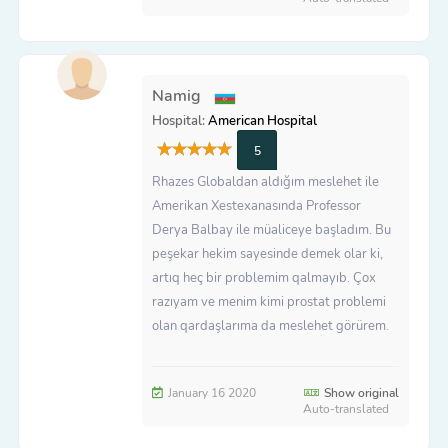
Namig
Hospital:
American Hospital
5
Rhazes Globaldan aldığım meslehet ile
Amerikan Xestexanasında Professor
Derya Balbay ile müaliceye başladım. Bu
peşekar hekim sayesinde demek olar ki,
artıq heç bir problemim qalmayıb. Çox
razıyam ve menim kimi prostat problemi
olan qardaşlarıma da meslehet görürem.
January 16 2020
Show original
Auto-translated