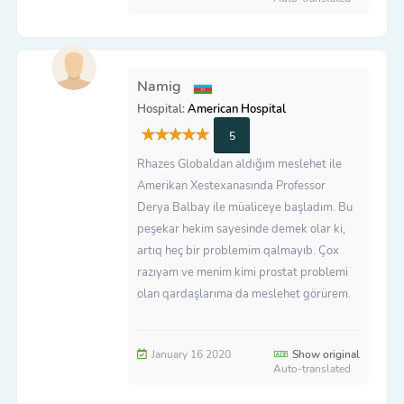
Namig
Hospital:
American Hospital
5
Rhazes Globaldan aldığım meslehet ile
Amerikan Xestexanasında Professor
Derya Balbay ile müaliceye başladım. Bu
peşekar hekim sayesinde demek olar ki,
artıq heç bir problemim qalmayıb. Çox
razıyam ve menim kimi prostat problemi
olan qardaşlarıma da meslehet görürem.
January 16 2020
Show original
Auto-translated