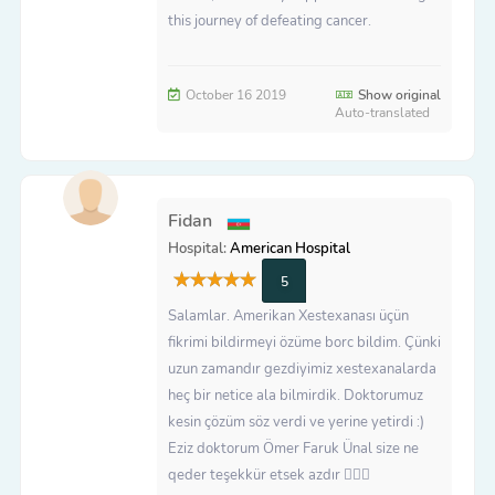
this journey of defeating cancer.
October 16 2019
Show original
Auto-translated
Fidan
Hospital:
American Hospital
5
Salamlar. Amerikan Xestexanası üçün
fikrimi bildirmeyi özüme borc bildim. Çünki
uzun zamandır gezdiyimiz xestexanalarda
heç bir netice ala bilmirdik. Doktorumuz
kesin çözüm söz verdi ve yerine yetirdi :)
Eziz doktorum Ömer Faruk Ünal size ne
qeder teşekkür etsek azdır 🙇🏻‍♀️