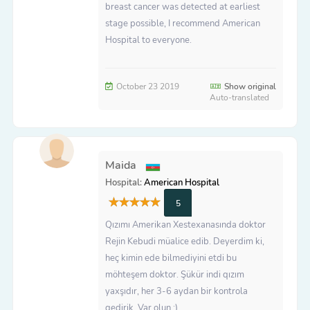
breast cancer was detected at earliest
stage possible, I recommend American
Hospital to everyone.
October 23 2019
Show original
Auto-translated
Maida
Hospital:
American Hospital
5
Qızımı Amerikan Xestexanasında doktor
Rejin Kebudi müalice edib. Deyerdim ki,
heç kimin ede bilmediyini etdi bu
möhteşem doktor. Şükür indi qızım
yaxşıdır, her 3-6 aydan bir kontrola
gedirik. Var olun :)