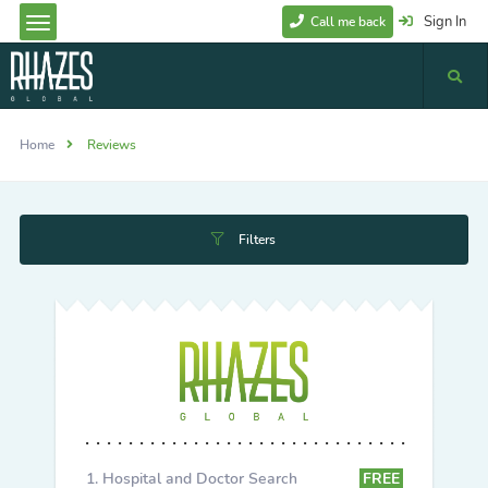
Sign In
Call me back
Home
Reviews
Filters
Hospital and Doctor Search
FREE