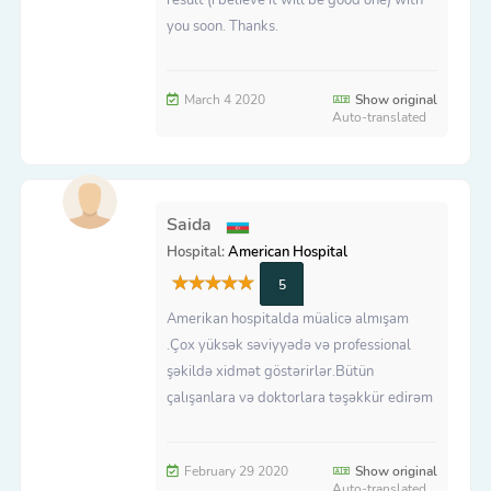
you soon. Thanks.
March 4 2020
Show original
Auto-translated
Saida
Hospital:
American Hospital
5
Amerikan hospitalda müalicə almışam
.Çox yüksək səviyyədə və professional
şəkildə xidmət göstərirlər.Bütün
çalışanlara və doktorlara təşəkkür edirəm
February 29 2020
Show original
Auto-translated