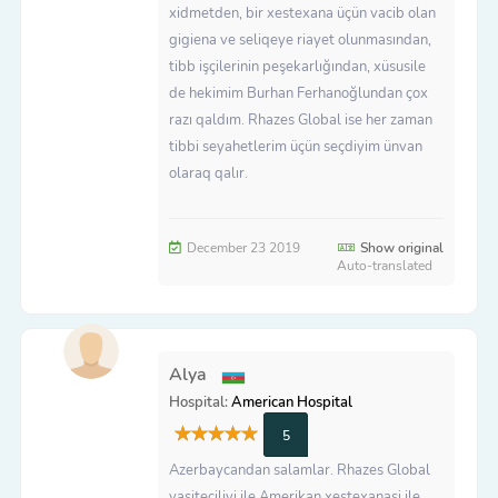
xidmetden, bir xestexana üçün vacib olan
gigiena ve seliqeye riayet olunmasından,
tibb işçilerinin peşekarlığından, xüsusile
de hekimim Burhan Ferhanoğlundan çox
razı qaldım. Rhazes Global ise her zaman
tibbi seyahetlerim üçün seçdiyim ünvan
olaraq qalır.
December 23 2019
Show original
Auto-translated
Alya
Hospital:
American Hospital
5
Azerbaycandan salamlar. Rhazes Global
vasiteciliyi ile Amerikan xestexanasi ile