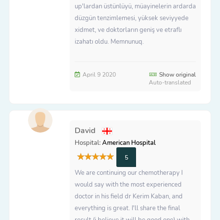
up'lardan üstünlüyü, müayinelerin ardarda
düzgün tenzimlemesi, yüksek seviyyede
xidmet, ve doktorların geniş ve etraflı
izahatı oldu. Memnunuq.
April 9 2020
Show original
Auto-translated
David
Hospital:
American Hospital
5
We are continuing our chemotherapy I
would say with the most experienced
doctor in his field dr Kerim Kaban, and
everything is great. I'll share the final
result (i believe it will be good one) with