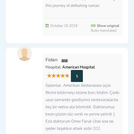
this journey of defeating cancer.
October 16 2019
Show original
Auto-translated
Fidan
Hospital:
American Hospital
5
Salamlar. Amerikan Xestexanası üçün
fikrimi bildirmeyi özüme borc bildim. Çünki
uzun zamandır gezdiyimiz xestexanalarda
heç bir netice ala bilmirdik. Doktorumuz
kesin çözüm söz verdi ve yerine yetirdi :)
Eziz doktorum Ömer Faruk Ünal size ne
qeder teşekkür etsek azdır 🙇🏻‍♀️