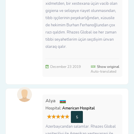
xidmetden, bir xestexana üçün vacib olan
gigiena ve seliqeye riayet olunmasından,
tibb işçilerinin peşekarlığından, xüsusile
de hekimim Burhan Ferhanoğlundan çox
razı qaldım. Rhazes Global ise her zaman
tibbi seyahetlerim üçün seçdiyim ünvan
olaraq qalır.
December 23 2019
Show original
Auto-translated
Alya
Hospital:
American Hospital
5
Azerbaycandan salamlar. Rhazes Global
vasiteciliyi ile Amerikan xestexanasi ile