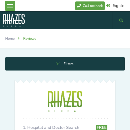
Sign In
Call me back
Home
Reviews
Filters
Hospital and Doctor Search
FREE