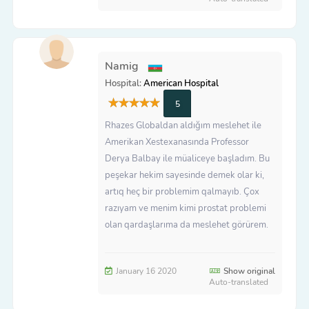
Namig
Hospital:
American Hospital
5
Rhazes Globaldan aldığım meslehet ile
Amerikan Xestexanasında Professor
Derya Balbay ile müaliceye başladım. Bu
peşekar hekim sayesinde demek olar ki,
artıq heç bir problemim qalmayıb. Çox
razıyam ve menim kimi prostat problemi
olan qardaşlarıma da meslehet görürem.
January 16 2020
Show original
Auto-translated