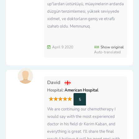
up'lardan üstünlüyü, müayinelerin ardarda
düzgün tenzimlemesi, yüksek seviyyede
xidmet, ve doktorların geniş ve etraflı
izahatı oldu. Memnunuq.
April 9 2020
Show original
Auto-translated
David
Hospital:
American Hospital
5
We are continuing our chemotherapy I
would say with the most experienced
doctor in his field dr Kerim Kaban, and
everything is great. I'll share the final
result (i believe it will be good one) with