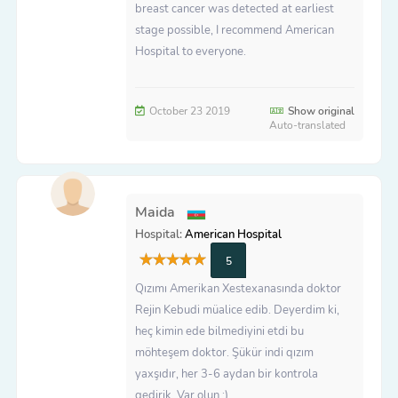
breast cancer was detected at earliest
stage possible, I recommend American
Hospital to everyone.
October 23 2019
Show original
Auto-translated
Maida
Hospital:
American Hospital
5
Qızımı Amerikan Xestexanasında doktor
Rejin Kebudi müalice edib. Deyerdim ki,
heç kimin ede bilmediyini etdi bu
möhteşem doktor. Şükür indi qızım
yaxşıdır, her 3-6 aydan bir kontrola
gedirik. Var olun :)