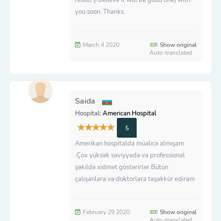
you soon. Thanks.
March 4 2020
Show original
Auto-translated
Saida
Hospital:
American Hospital
5
Amerikan hospitalda müalicə almışam
.Çox yüksək səviyyədə və professional
şəkildə xidmət göstərirlər.Bütün
çalışanlara və doktorlara təşəkkür edirəm
February 29 2020
Show original
Auto-translated