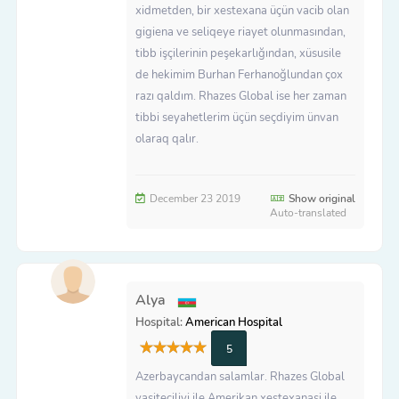
xidmetden, bir xestexana üçün vacib olan
gigiena ve seliqeye riayet olunmasından,
tibb işçilerinin peşekarlığından, xüsusile
de hekimim Burhan Ferhanoğlundan çox
razı qaldım. Rhazes Global ise her zaman
tibbi seyahetlerim üçün seçdiyim ünvan
olaraq qalır.
December 23 2019
Show original
Auto-translated
Alya
Hospital:
American Hospital
5
Azerbaycandan salamlar. Rhazes Global
vasiteciliyi ile Amerikan xestexanasi ile