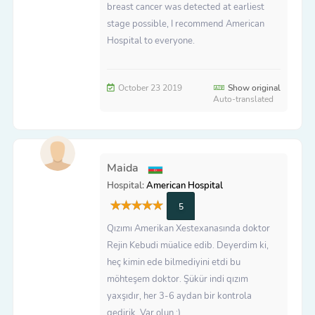
breast cancer was detected at earliest
stage possible, I recommend American
Hospital to everyone.
October 23 2019
Show original
Auto-translated
Maida
Hospital:
American Hospital
5
Qızımı Amerikan Xestexanasında doktor
Rejin Kebudi müalice edib. Deyerdim ki,
heç kimin ede bilmediyini etdi bu
möhteşem doktor. Şükür indi qızım
yaxşıdır, her 3-6 aydan bir kontrola
gedirik. Var olun :)