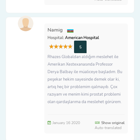
Namig
Hospital:
American Hospital
5
Rhazes Globaldan aldığım meslehet ile
Amerikan Xestexanasında Professor
Derya Balbay ile müaliceye başladım. Bu
peşekar hekim sayesinde demek olar ki,
artıq heç bir problemim qalmayıb. Çox
razıyam ve menim kimi prostat problemi
olan qardaşlarıma da meslehet görürem.
January 16 2020
Show original
Auto-translated