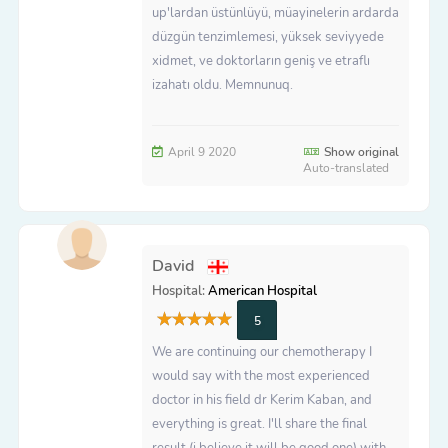
up'lardan üstünlüyü, müayinelerin ardarda
düzgün tenzimlemesi, yüksek seviyyede
xidmet, ve doktorların geniş ve etraflı
izahatı oldu. Memnunuq.
April 9 2020
Show original
Auto-translated
David
Hospital:
American Hospital
5
We are continuing our chemotherapy I
would say with the most experienced
doctor in his field dr Kerim Kaban, and
everything is great. I'll share the final
result (i believe it will be good one) with