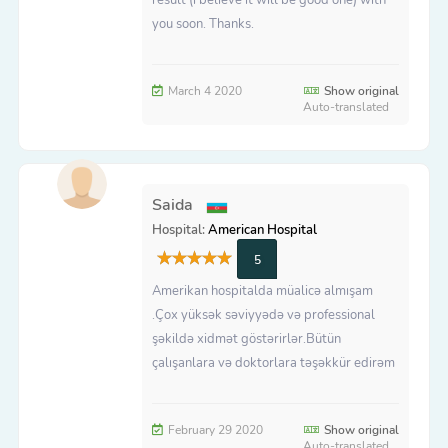
you soon. Thanks.
March 4 2020
Show original
Auto-translated
Saida
Hospital:
American Hospital
5
Amerikan hospitalda müalicə almışam
.Çox yüksək səviyyədə və professional
şəkildə xidmət göstərirlər.Bütün
çalışanlara və doktorlara təşəkkür edirəm
February 29 2020
Show original
Auto-translated