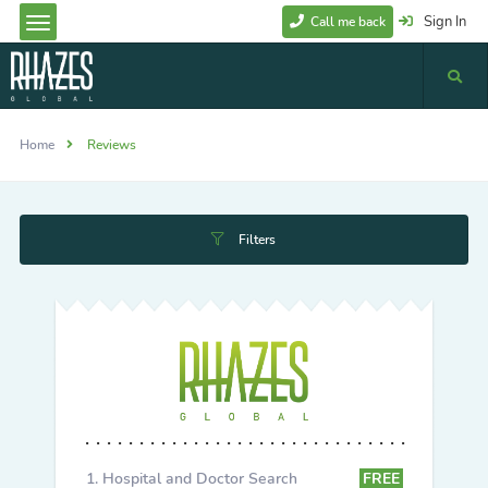
Sign In
Call me back
Home
Reviews
Filters
Hospital and Doctor Search
FREE