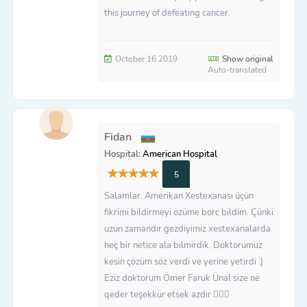
this journey of defeating cancer.
October 16 2019
Show original
Auto-translated
Fidan
Hospital:
American Hospital
5
Salamlar. Amerikan Xestexanası üçün
fikrimi bildirmeyi özüme borc bildim. Çünki
uzun zamandır gezdiyimiz xestexanalarda
heç bir netice ala bilmirdik. Doktorumuz
kesin çözüm söz verdi ve yerine yetirdi :)
Eziz doktorum Ömer Faruk Ünal size ne
qeder teşekkür etsek azdır 🙇🏻‍♀️