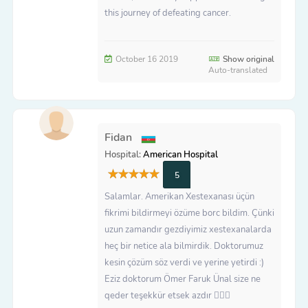
this journey of defeating cancer.
October 16 2019
Show original
Auto-translated
Fidan
Hospital:
American Hospital
5
Salamlar. Amerikan Xestexanası üçün
fikrimi bildirmeyi özüme borc bildim. Çünki
uzun zamandır gezdiyimiz xestexanalarda
heç bir netice ala bilmirdik. Doktorumuz
kesin çözüm söz verdi ve yerine yetirdi :)
Eziz doktorum Ömer Faruk Ünal size ne
qeder teşekkür etsek azdır 🙇🏻‍♀️