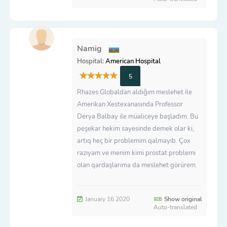
Namig
Hospital:
American Hospital
5
Rhazes Globaldan aldığım meslehet ile
Amerikan Xestexanasında Professor
Derya Balbay ile müaliceye başladım. Bu
peşekar hekim sayesinde demek olar ki,
artıq heç bir problemim qalmayıb. Çox
razıyam ve menim kimi prostat problemi
olan qardaşlarıma da meslehet görürem.
January 16 2020
Show original
Auto-translated