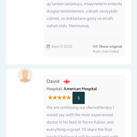
up'lardan üstünlüyü, müayinelerin ardarda
düzgün tenzimlemesi, yüksek seviyyede
xidmet, ve doktorların geniş ve etraflı
izahatı oldu. Memnunuq.
April 9 2020
Show original
Auto-translated
David
Hospital:
American Hospital
5
We are continuing our chemotherapy I
would say with the most experienced
doctor in his field dr Kerim Kaban, and
everything is great. I'll share the final
result (i believe it will be good one) with