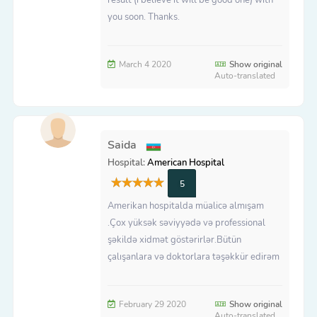
you soon. Thanks.
March 4 2020
Show original
Auto-translated
Saida
Hospital:
American Hospital
5
Amerikan hospitalda müalicə almışam
.Çox yüksək səviyyədə və professional
şəkildə xidmət göstərirlər.Bütün
çalışanlara və doktorlara təşəkkür edirəm
February 29 2020
Show original
Auto-translated