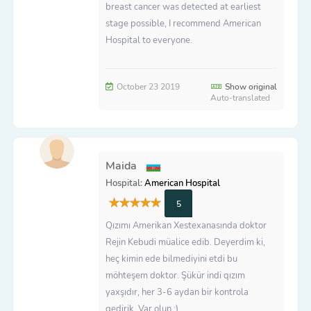
breast cancer was detected at earliest
stage possible, I recommend American
Hospital to everyone.
October 23 2019
Show original
Auto-translated
Maida
Hospital:
American Hospital
5
Qızımı Amerikan Xestexanasında doktor
Rejin Kebudi müalice edib. Deyerdim ki,
heç kimin ede bilmediyini etdi bu
möhteşem doktor. Şükür indi qızım
yaxşıdır, her 3-6 aydan bir kontrola
gedirik. Var olun :)