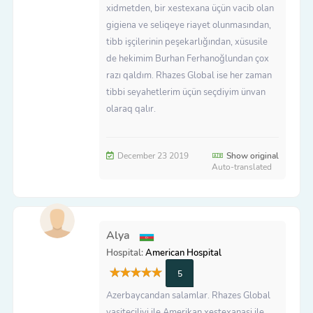
xidmetden, bir xestexana üçün vacib olan
gigiena ve seliqeye riayet olunmasından,
tibb işçilerinin peşekarlığından, xüsusile
de hekimim Burhan Ferhanoğlundan çox
razı qaldım. Rhazes Global ise her zaman
tibbi seyahetlerim üçün seçdiyim ünvan
olaraq qalır.
December 23 2019
Show original
Auto-translated
Alya
Hospital:
American Hospital
5
Azerbaycandan salamlar. Rhazes Global
vasiteciliyi ile Amerikan xestexanasi ile