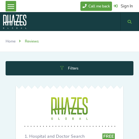
Sign In
Call me back
Home
Reviews
Filters
Hospital and Doctor Search
FREE