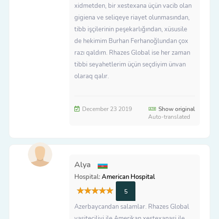
xidmetden, bir xestexana üçün vacib olan
gigiena ve seliqeye riayet olunmasından,
tibb işçilerinin peşekarlığından, xüsusile
de hekimim Burhan Ferhanoğlundan çox
razı qaldım. Rhazes Global ise her zaman
tibbi seyahetlerim üçün seçdiyim ünvan
olaraq qalır.
December 23 2019
Show original
Auto-translated
Alya
Hospital:
American Hospital
5
Azerbaycandan salamlar. Rhazes Global
vasiteciliyi ile Amerikan xestexanasi ile