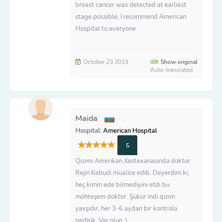
breast cancer was detected at earliest
stage possible, I recommend American
Hospital to everyone.
October 23 2019
Show original
Auto-translated
Maida
Hospital:
American Hospital
5
Qızımı Amerikan Xestexanasında doktor
Rejin Kebudi müalice edib. Deyerdim ki,
heç kimin ede bilmediyini etdi bu
möhteşem doktor. Şükür indi qızım
yaxşıdır, her 3-6 aydan bir kontrola
gedirik. Var olun :)