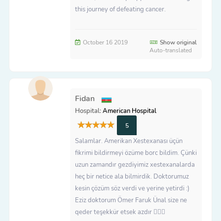
this journey of defeating cancer.
October 16 2019
Show original
Auto-translated
Fidan
Hospital:
American Hospital
5
Salamlar. Amerikan Xestexanası üçün
fikrimi bildirmeyi özüme borc bildim. Çünki
uzun zamandır gezdiyimiz xestexanalarda
heç bir netice ala bilmirdik. Doktorumuz
kesin çözüm söz verdi ve yerine yetirdi :)
Eziz doktorum Ömer Faruk Ünal size ne
qeder teşekkür etsek azdır 🙇🏻‍♀️