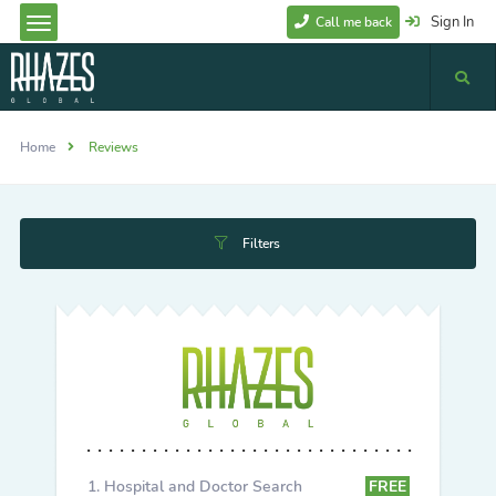
Sign In
Call me back
Home
Reviews
Filters
Hospital and Doctor Search
FREE