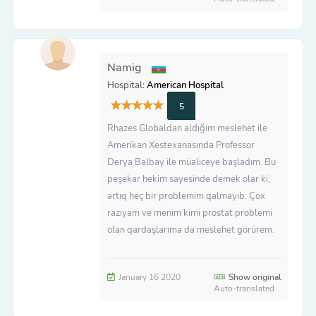
Namig
Hospital:
American Hospital
5
Rhazes Globaldan aldığım meslehet ile
Amerikan Xestexanasında Professor
Derya Balbay ile müaliceye başladım. Bu
peşekar hekim sayesinde demek olar ki,
artıq heç bir problemim qalmayıb. Çox
razıyam ve menim kimi prostat problemi
olan qardaşlarıma da meslehet görürem.
January 16 2020
Show original
Auto-translated