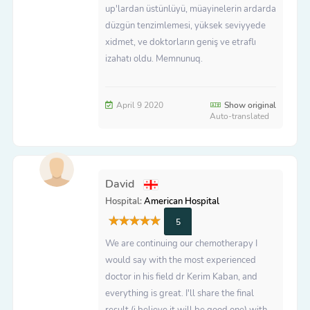
up'lardan üstünlüyü, müayinelerin ardarda
düzgün tenzimlemesi, yüksek seviyyede
xidmet, ve doktorların geniş ve etraflı
izahatı oldu. Memnunuq.
April 9 2020
Show original
Auto-translated
David
Hospital:
American Hospital
5
We are continuing our chemotherapy I
would say with the most experienced
doctor in his field dr Kerim Kaban, and
everything is great. I'll share the final
result (i believe it will be good one) with