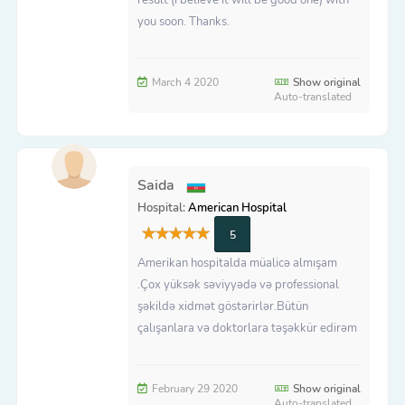
you soon. Thanks.
March 4 2020
Show original
Auto-translated
Saida
Hospital:
American Hospital
5
Amerikan hospitalda müalicə almışam
.Çox yüksək səviyyədə və professional
şəkildə xidmət göstərirlər.Bütün
çalışanlara və doktorlara təşəkkür edirəm
February 29 2020
Show original
Auto-translated