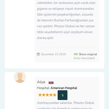
xidmetden, bir xestexana üçün vacib olan
gigiena ve seliqeye riayet olunmasından,
tibb işçilerinin peşekarlığından, xüsusile
de hekimim Burhan Ferhanoğlundan çox
razı qaldım. Rhazes Global ise her zaman
tibbi seyahetlerim üçün seçdiyim ünvan
olaraq qalır.
December 23 2019
Show original
Auto-translated
Alya
Hospital:
American Hospital
5
Azerbaycandan salamlar. Rhazes Global
vasiteciliyi ile Amerikan xestexanasi ile