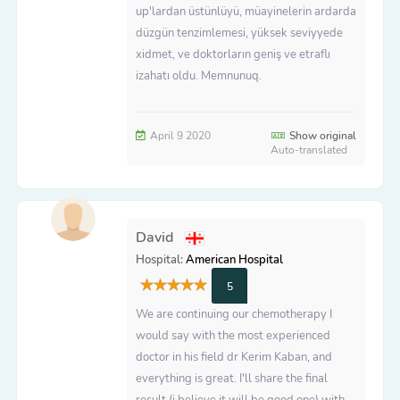
up'lardan üstünlüyü, müayinelerin ardarda
düzgün tenzimlemesi, yüksek seviyyede
xidmet, ve doktorların geniş ve etraflı
izahatı oldu. Memnunuq.
April 9 2020
Show original
Auto-translated
David
Hospital:
American Hospital
5
We are continuing our chemotherapy I
would say with the most experienced
doctor in his field dr Kerim Kaban, and
everything is great. I'll share the final
result (i believe it will be good one) with