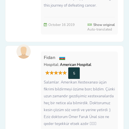
this journey of defeating cancer.
October 16 2019
Show original
Auto-translated
Fidan
Hospital:
American Hospital
5
Salamlar. Amerikan Xestexanası üçün
fikrimi bildirmeyi özüme borc bildim. Çünki
uzun zamandır gezdiyimiz xestexanalarda
heç bir netice ala bilmirdik. Doktorumuz
kesin çözüm söz verdi ve yerine yetirdi :)
Eziz doktorum Ömer Faruk Ünal size ne
qeder teşekkür etsek azdır 🙇🏻‍♀️