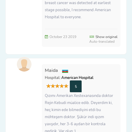
breast cancer was detected at earliest
stage possible, I recommend American
Hospital to everyone.
October 23 2019
Show original
Auto-translated
Maida
Hospital:
American Hospital
5
Qızımı Amerikan Xestexanasında doktor
Rejin Kebudi müalice edib. Deyerdim ki,
heç kimin ede bilmediyini etdi bu
möhteşem doktor. Şükür indi qızım
yaxşıdır, her 3-6 aydan bir kontrola
gedirik. Var olun :)