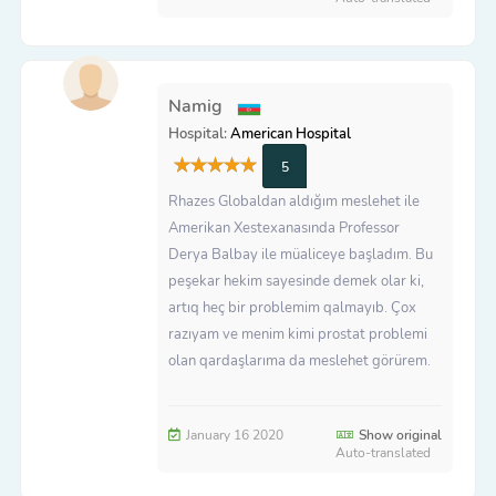
Namig
Hospital:
American Hospital
5
Rhazes Globaldan aldığım meslehet ile
Amerikan Xestexanasında Professor
Derya Balbay ile müaliceye başladım. Bu
peşekar hekim sayesinde demek olar ki,
artıq heç bir problemim qalmayıb. Çox
razıyam ve menim kimi prostat problemi
olan qardaşlarıma da meslehet görürem.
January 16 2020
Show original
Auto-translated