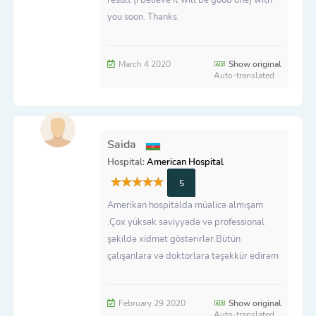
you soon. Thanks.
March 4 2020
Show original
Auto-translated
Saida
Hospital:
American Hospital
5
Amerikan hospitalda müalicə almışam
.Çox yüksək səviyyədə və professional
şəkildə xidmət göstərirlər.Bütün
çalışanlara və doktorlara təşəkkür edirəm
February 29 2020
Show original
Auto-translated