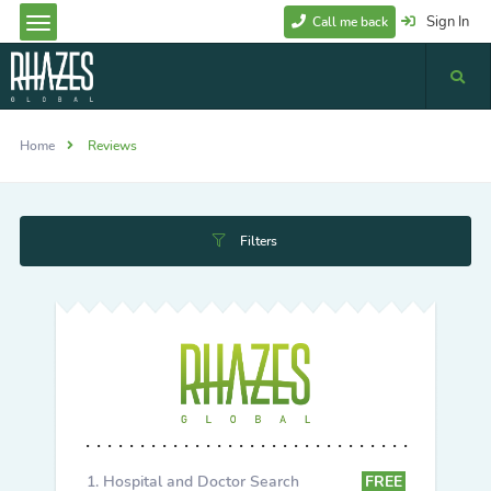
Sign In
Call me back
Home
Reviews
Filters
Hospital and Doctor Search
FREE