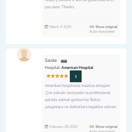
you soon. Thanks.
March 4 2020
Show original
Auto-translated
Saida
Hospital:
American Hospital
5
Amerikan hospitalda müalicə almışam
.Çox yüksək səviyyədə və professional
şəkildə xidmət göstərirlər.Bütün
çalışanlara və doktorlara təşəkkür edirəm
February 29 2020
Show original
Auto-translated