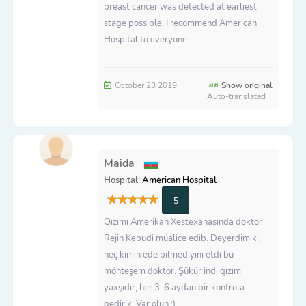
breast cancer was detected at earliest
stage possible, I recommend American
Hospital to everyone.
October 23 2019
Show original
Auto-translated
Maida
Hospital:
American Hospital
5
Qızımı Amerikan Xestexanasında doktor
Rejin Kebudi müalice edib. Deyerdim ki,
heç kimin ede bilmediyini etdi bu
möhteşem doktor. Şükür indi qızım
yaxşıdır, her 3-6 aydan bir kontrola
gedirik. Var olun :)