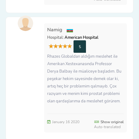
Namig
Hospital:
American Hospital
5
Rhazes Globaldan aldığım meslehet ile
Amerikan Xestexanasında Professor
Derya Balbay ile müaliceye başladım. Bu
peşekar hekim sayesinde demek olar ki,
artıq heç bir problemim qalmayıb. Çox
razıyam ve menim kimi prostat problemi
olan qardaşlarıma da meslehet görürem.
January 16 2020
Show original
Auto-translated