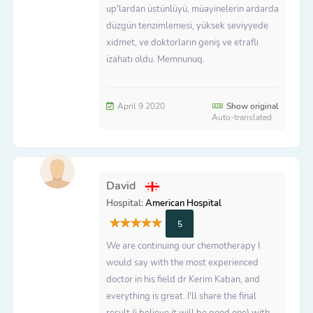
up'lardan üstünlüyü, müayinelerin ardarda
düzgün tenzimlemesi, yüksek seviyyede
xidmet, ve doktorların geniş ve etraflı
izahatı oldu. Memnunuq.
April 9 2020
Show original
Auto-translated
David
Hospital:
American Hospital
5
We are continuing our chemotherapy I
would say with the most experienced
doctor in his field dr Kerim Kaban, and
everything is great. I'll share the final
result (i believe it will be good one) with