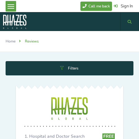
Sign In
Call me back
Home
Reviews
Filters
Hospital and Doctor Search
FREE