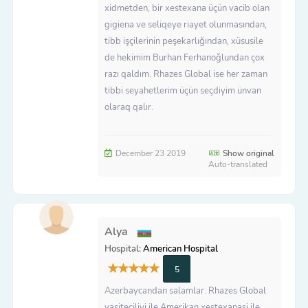
xidmetden, bir xestexana üçün vacib olan
gigiena ve seliqeye riayet olunmasından,
tibb işçilerinin peşekarlığından, xüsusile
de hekimim Burhan Ferhanoğlundan çox
razı qaldım. Rhazes Global ise her zaman
tibbi seyahetlerim üçün seçdiyim ünvan
olaraq qalır.
December 23 2019
Show original
Auto-translated
Alya
Hospital:
American Hospital
5
Azerbaycandan salamlar. Rhazes Global
vasiteciliyi ile Amerikan xestexanasi ile