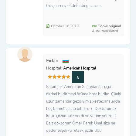
this journey of defeating cancer.
October 16 2019
Show original
Auto-translated
Fidan
Hospital:
American Hospital
5
Salamlar. Amerikan Xestexanası üçün
fikrimi bildirmeyi özüme borc bildim. Çünki
uzun zamandır gezdiyimiz xestexanalarda
heç bir netice ala bilmirdik. Doktorumuz
kesin çözüm söz verdi ve yerine yetirdi :)
Eziz doktorum Ömer Faruk Ünal size ne
qeder teşekkür etsek azdır 🙇🏻‍♀️